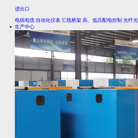
进出口
电线电缆
自动化仪表
汇线桥架
高、低压配电控制
光纤光
生产中心