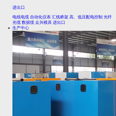
进出口
电线电缆
自动化仪表
汇线桥架
高、低压配电控制
光纤
光缆
数据缆
众兴模具
进出口
生产中心